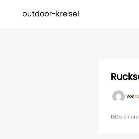
Zum
Inhalt
outdoor-kreisel
springen
Rucks
Von
f
Bitte eine