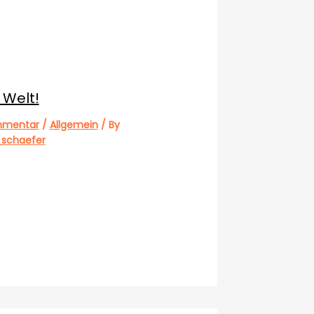
 Welt!
mmentar
/
Allgemein
/ By
_schaefer